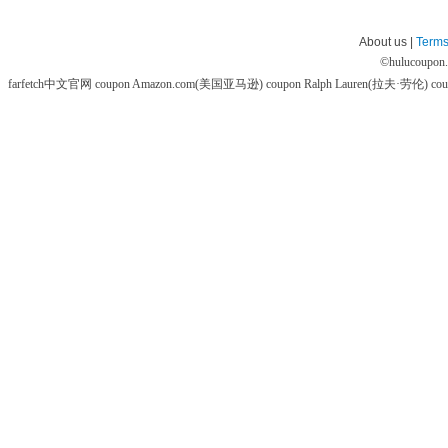
About us |
Terms
©
hulucoupon
farfetch中文官网 coupon
Amazon.com(美国亚马逊) coupon
Ralph Lauren(拉夫·劳伦) co