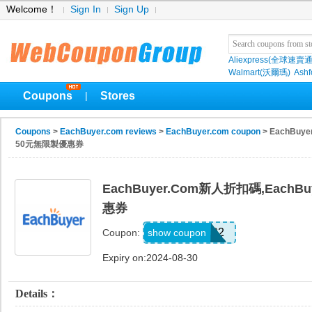
Welcome！
Sign In
Sign Up
Aliexpress(全球速賣通
Walmart(沃爾瑪)
Ashf
Coupons
Stores
|
Coupons
>
EachBuyer.com reviews
>
EachBuyer.com coupon
> EachBuy
50元無限製優惠券
EachBuyer.com新人折扣碼,Each
惠券
ADAMY92
show coupon
Coupon:
Expiry on:2024-08-30
Details：