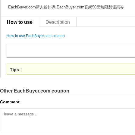
EachBuyer.com新人折扣碼,EachBuyer.com官網50元無限製優惠券
How to use
Description
How to use EachBuyer.com coupon
Tips
：
Other EachBuyer.com coupon
Comment