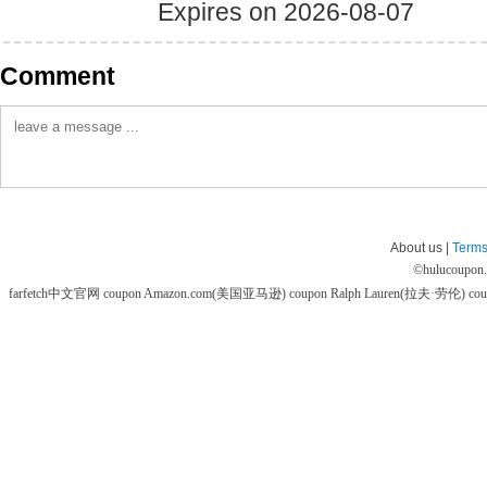
Expires on 2026-08-07
Comment
About us |
Terms
©
hulucoupon
farfetch中文官网 coupon
Amazon.com(美国亚马逊) coupon
Ralph Lauren(拉夫·劳伦) co