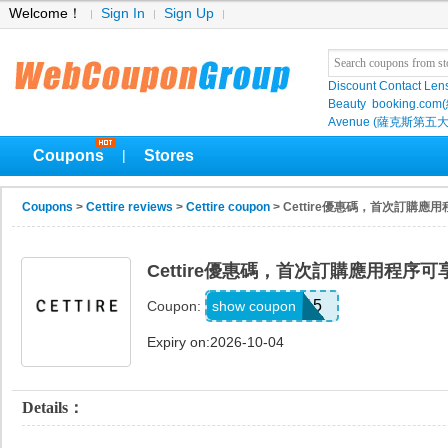
Welcome！
Sign In
Sign Up
Discount Contact Len
Beauty
booking.com
Avenue (薩克斯第五大
Coupons
Stores
|
Coupons
>
Cettire reviews
>
Cettire coupon
> Cettire優惠碼，首次訂購應
Cettire優惠碼，首次訂購應用程序可
APP15
show coupon
Coupon:
Expiry on:2026-10-04
Details：