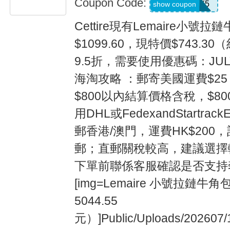
Coupon Code:
JULY5
show coupon
Cettire現有Lemaire小號
$1099.60，現特價$743.30
9.5折，需要使用優惠碼：JU
海淘攻略 ：郵寄美國運費$25
$800以內結算價格含稅，$8
用DHL或FedexandStartra
郵香港/澳門，運費HK$200，
郵；直郵關稅較高，建議選擇
下單前聯係客服確認是否支持奢侈品
[img=Lemaire 小號拉鏈牛角包
5044.55
元）]Public/Uploads/202607/