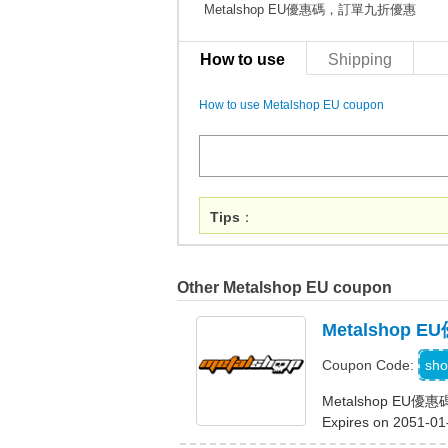
Metalshop EU優惠碼，訂單九折優惠
How to use
Shipping
How to use Metalshop EU coupon
Tips
：
Other Metalshop EU coupon
Metalsho
sho
Coupon Code:
Metalshop E
Expires on 2051-01