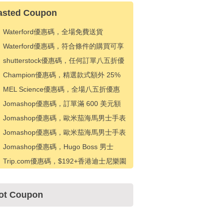
asted Coupon
Waterford優惠碼，全場免費送貨
Waterford優惠碼，符合條件的購買可享
受 15 美元折扣
shutterstock優惠碼，任何訂單八五折優
惠
Champion優惠碼，精選款式額外 25%
折扣
MEL Science優惠碼，全場八五折優惠
Jomashop優惠碼，訂單滿 600 美元額
外優惠 20 美元
Jomashop優惠碼，歐米茄海馬男士手表
優惠 500 美元
Jomashop優惠碼，歐米茄海馬男士手表
優惠 200 美元
Jomashop優惠碼，Hugo Boss 男士
Absolu Parfum Intense EDP 20% 折扣
Trip.com優惠碼，$192+香港迪士尼樂園
門票優惠$10
ot Coupon