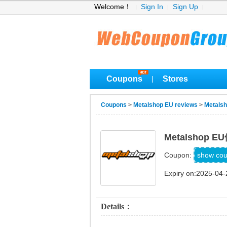
Welcome！
Sign In
Sign Up
Coupons
Stores
|
Coupons
>
Metalshop EU reviews
>
Metals
Metalshop
H
show co
Coupon:
Expiry on:2025-04-
Details：