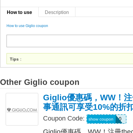
How to use
Description
How to use Giglio coupon
Tips
：
Other Giglio coupon
Giglio優惠碼，WW！注冊
事通訊可享受10%的折
Coupon Code:
WELCOME10
show coupon
Giglio優惠碼，WW！注冊the