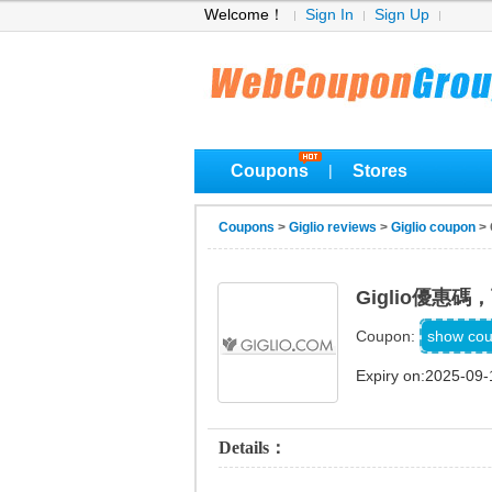
Welcome！
Sign In
Sign Up
Coupons
Stores
|
Coupons
>
Giglio reviews
>
Giglio coupon
>
Giglio優惠
F
show co
Coupon:
Expiry on:2025-09-
Details：