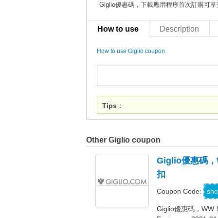
Giglio優惠碼，下載應用程序首次訂購可享
How to use
Description
How to use Giglio coupon
Tips
：
Other Giglio coupon
Giglio優惠碼
扣
W
sho
Coupon Code:
Giglio優惠碼，WW