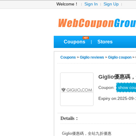
Welcome！
Sign In
Sign Up
Coupons
Stores
|
Coupons
>
Giglio reviews
>
Giglio coupon
>
Giglio優惠
UOB
show co
Coupon:
Expiry on:2025-09-
Details：
Giglio優惠碼，全站九折優惠