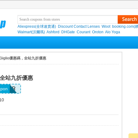
Aliexpress(全球速賣通)
Discount Contact Lenses
Woot
booking.com(
Walmart(沃爾瑪)
Ashford
DHGate
Courant
Oroton
Alo Yoga
 Giglio優惠碼，全站九折優惠
碼，全站九折優惠
10LVR
upon
10