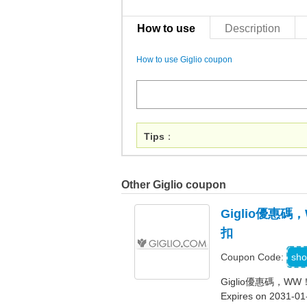
How to use
Description
How to use Giglio coupon
Tips
：
Other Giglio coupon
Giglio優惠碼
扣
W
sho
Coupon Code:
Giglio優惠碼，WW
Expires on 2031-01