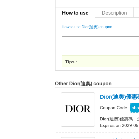
How to use
Description
How to use Dior(迪奧) coupon
Tips
：
Other Dior(迪奧) coupon
Dior(迪奧
W
sho
Coupon Code:
Dior(迪奧)優惠
Expires on 2029-05