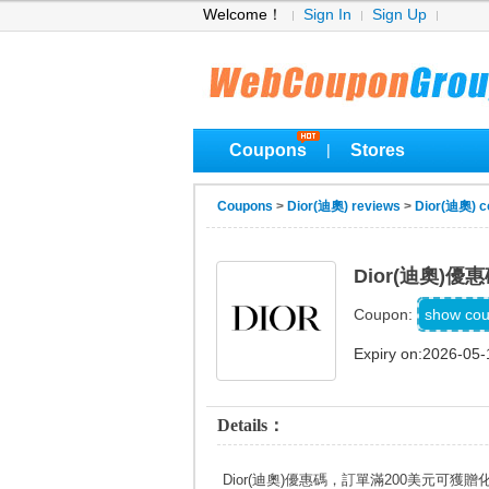
Welcome！
Sign In
Sign Up
Coupons
Stores
|
Coupons
>
Dior(迪奧) reviews
>
Dior(迪奧) c
Dior(迪奧)
VALE
show co
Coupon:
Expiry on:2026-05-
Details：
Dior(迪奧)優惠碼，訂單滿200美元可獲贈