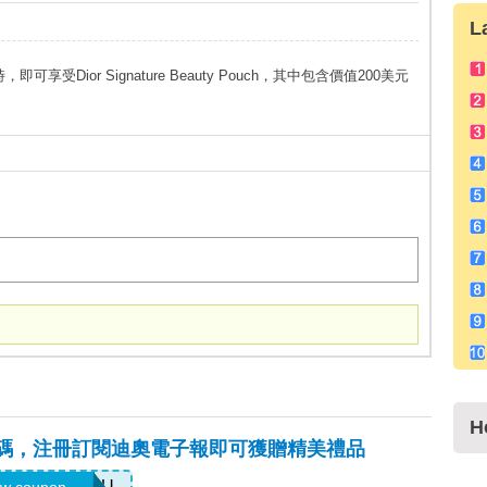
L
可享受Dior Signature Beauty Pouch，其中包含價值200美元
H
)優惠碼，注冊訂閱迪奧電子報即可獲贈精美禮品
ELCOMEYOU