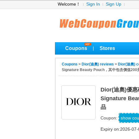
Welcome！
Sign In
Sign Up
Coupons
Stores
|
Coupons
>
Dior(迪奧) reviews
>
Dior(迪奧) c
Signature Beauty Pouch，其中包含價值
Dior(迪奧)
Signature
品
DIOR
show co
Coupon:
Expiry on:2026-07-