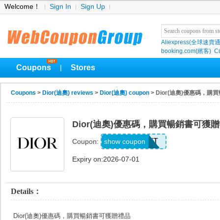
Welcome！
Sign In
Sign Up
Aliexpress(全球速賣通
booking.com(繽客)
Cu
Coupons
Stores
|
Coupons
>
Dior(迪奧) reviews
>
Dior(迪奧) coupon
> Dior(迪奧)優惠碼，
Dior(迪奧)優惠碼，購買暢銷書可獲
GIFTEDIT
show coupon
Coupon:
Expiry on:2026-07-01
Details：
Dior(迪奧)優惠碼，購買暢銷書可獲贈禮品