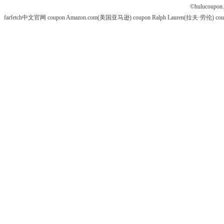
©
hulucoupon
farfetch中文官网 coupon
Amazon.com(美国亚马逊) coupon
Ralph Lauren(拉夫·劳伦) co