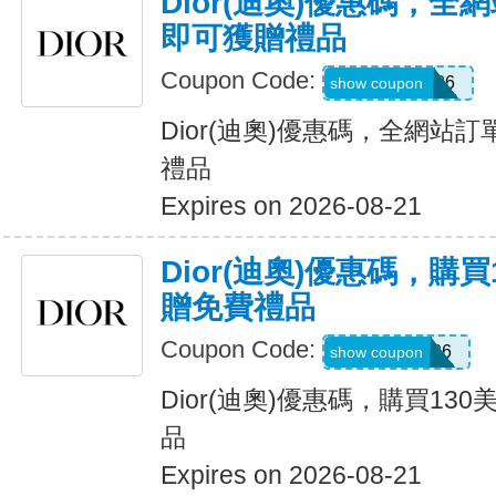
Dior(迪奧)優惠碼，全
即可獲贈禮品
Coupon Code:
MEMORIAL26
show coupon
Dior(迪奧)優惠碼，全網站
禮品
Expires on 2026-08-21
Dior(迪奧)優惠碼，購
贈免費禮品
Coupon Code:
MEMDAY26
show coupon
Dior(迪奧)優惠碼，購買1
品
Expires on 2026-08-21