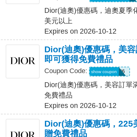
Dior(迪奧)優惠碼，迪奧夏
美元以上
Expires on 2026-10-12
Dior(迪奧)優惠碼，美容
即可獲得免費禮品
Coupon Code:
RADJUL26
show coupon
Dior(迪奧)優惠碼，美容訂單
免費禮品
Expires on 2026-10-12
Dior(迪奧)優惠碼，2
贈免費禮品