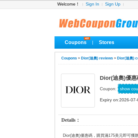
Welcome！
Sign In
Sign Up
Coupons
Stores
|
Coupons
>
Dior(迪奧) reviews
>
Dior(迪奧) c
Dior(迪奧)
NEWJ
show co
Coupon:
Expiry on:2026-07-
Details：
Dior(迪奧)優惠碼，購買滿175美元即可