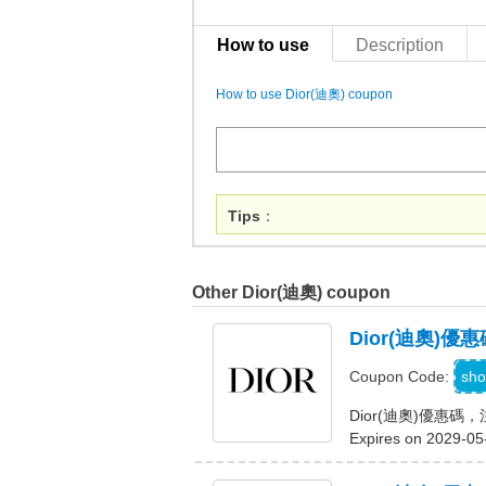
How to use
Description
How to use Dior(迪奧) coupon
Tips
：
Other Dior(迪奧) coupon
Dior(迪奧
W
sho
Coupon Code:
Dior(迪奧)優惠
Expires on 2029-05