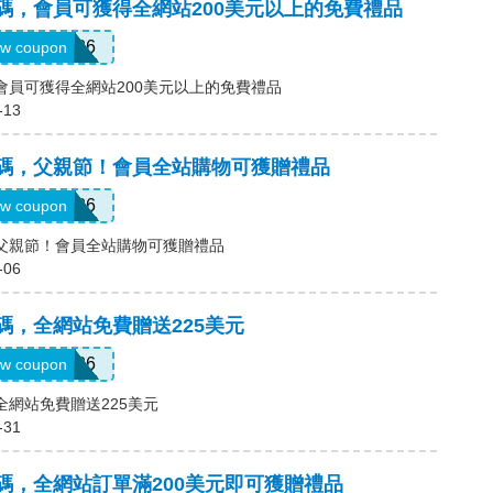
優惠碼，會員可獲得全網站200美元以上的免費禮品
GRADS26
w coupon
碼，會員可獲得全網站200美元以上的免費禮品
-13
)優惠碼，父親節！會員全站購物可獲贈禮品
DDAY26
w coupon
碼，父親節！會員全站購物可獲贈禮品
-06
優惠碼，全網站免費贈送225美元
BRIDE26
w coupon
，全網站免費贈送225美元
-31
優惠碼，全網站訂單滿200美元即可獲贈禮品