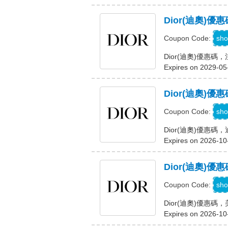
Dior(迪奧
W
sho
Coupon Code:
Dior(迪奧)優惠
Expires on 2029-05
Dior(迪奧)
S
sho
Coupon Code:
Dior(迪奧)優惠
Expires on 2026-10
Dior(迪奧)
sho
Coupon Code:
Dior(迪奧)優惠碼
Expires on 2026-10