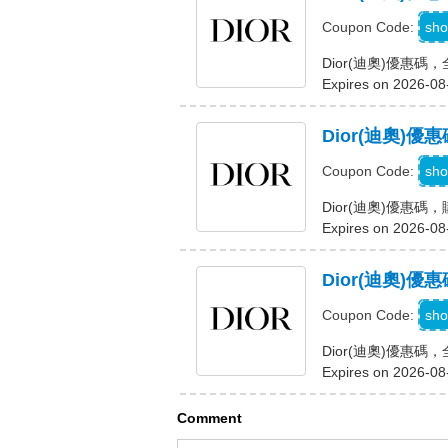
M
sho
Coupon Code:
Dior(迪奧)優惠
Expires on 2026-08
Dior(迪奧)
sho
Coupon Code:
Dior(迪奧)優惠
Expires on 2026-08
Dior(迪奧)
C
sho
Coupon Code:
Dior(迪奧)優惠
Expires on 2026-08
Comment