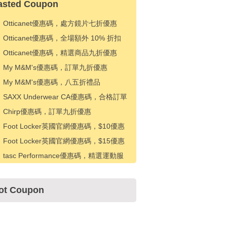
asted Coupon
Otticanet優惠碼，處方鏡片七折優惠
Otticanet優惠碼，全場額外 10% 折扣
Otticanet優惠碼，精選商品九折優惠
My M&M's優惠碼，訂單九折優惠
My M&M's優惠碼，八五折禮品
SAXX Underwear CA優惠碼，合格訂單
25% 折扣
Chirp優惠碼，訂單九折優惠
Foot Locker英國官網優惠碼，$10優惠
$100
Foot Locker英國官網優惠碼，$15優惠
$150+
tasc Performance優惠碼，精選運動服
八折優惠
ot Coupon