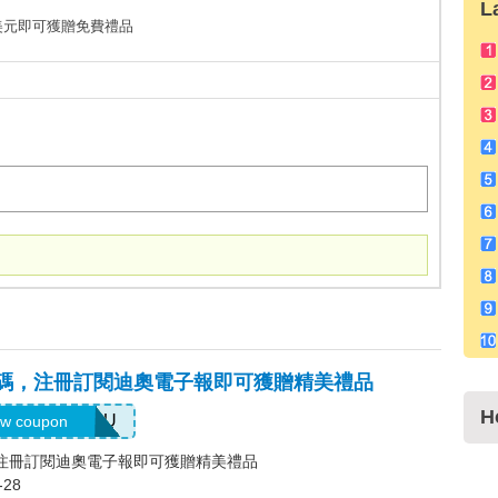
L
0美元即可獲贈免費禮品
)優惠碼，注冊訂閱迪奧電子報即可獲贈精美禮品
H
ELCOMEYOU
w coupon
碼，注冊訂閱迪奧電子報即可獲贈精美禮品
-28