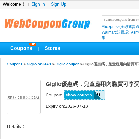
Welcome！
Sign In
Sign Up
Aliexpress(全球速賣通
Walmart(沃爾瑪)
Ashf
網
Coupons
Stores
|
Coupons
>
Giglio reviews
>
Giglio coupon
> Giglio優惠碼，兒童應用內購買
Giglio優惠碼，兒童應用內購買可享
KIDS10
show coupon
Coupon:
Expiry on:2026-07-13
Details：