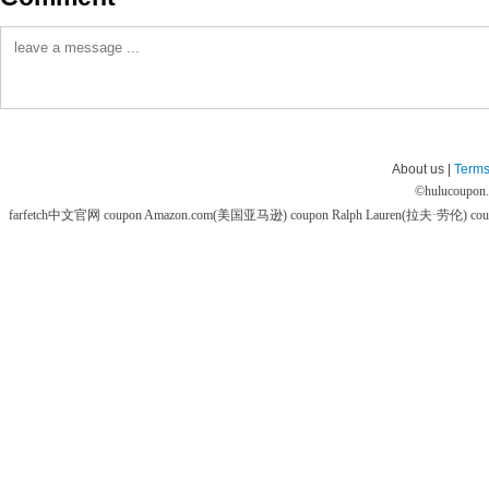
About us |
Terms
©
hulucoupon
farfetch中文官网 coupon
Amazon.com(美国亚马逊) coupon
Ralph Lauren(拉夫·劳伦) co