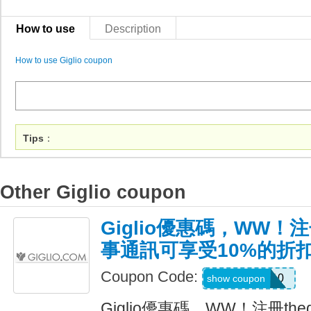
How to use
Description
How to use Giglio coupon
Tips
：
Other Giglio coupon
Giglio優惠碼，WW！注冊
事通訊可享受10%的折
Coupon Code:
WELCOME10
show coupon
Giglio優惠碼，WW！注冊the