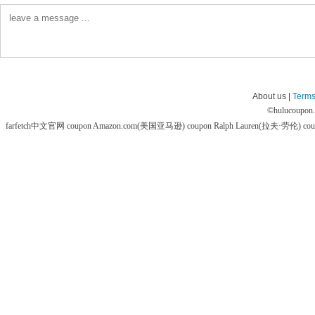
About us |
Terms
©
hulucoupon
farfetch中文官网 coupon
Amazon.com(美国亚马逊) coupon
Ralph Lauren(拉夫·劳伦) co