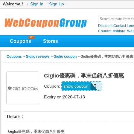
Welcome！
Sign In
Sign Up
Discount Contact Len
Courant
Ashford
Wal
Coupons
Stores
|
Coupons
>
Giglio reviews
>
Giglio coupon
> Giglio優惠碼，季末促銷八折優惠
Giglio優惠碼，季末促銷八折優惠
FINAL20
show coupon
Coupon:
Expiry on:2026-07-13
Details：
Giglio優惠碼，季末促銷八折優惠