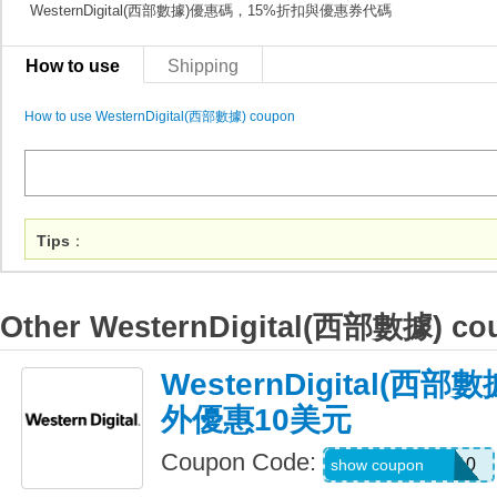
WesternDigital(西部數據)優惠碼，15%折扣與優惠券代碼
How to use
Shipping
How to use WesternDigital(西部數據) coupon
Tips
：
Other WesternDigital(西部數據) co
WesternDigital(
外優惠10美元
Coupon Code:
MINISFORUM10
show coupon