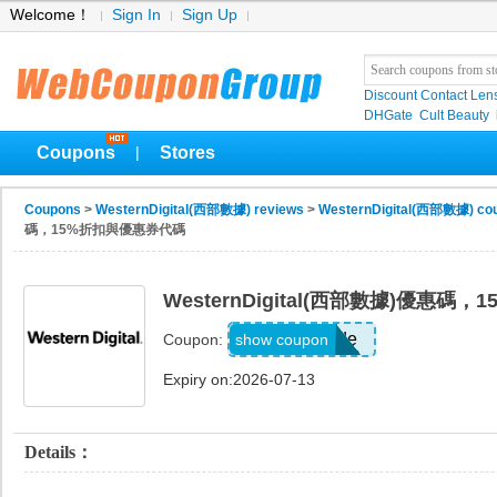
Welcome！
Sign In
Sign Up
Discount Contact Len
DHGate
Cult Beauty
Coupons
Stores
|
Coupons
>
WesternDigital(西部數據) reviews
>
WesternDigital(西部數據) co
碼，15%折扣與優惠券代碼
WesternDigital(西部數據)優惠
Show Code
show coupon
Coupon:
Expiry on:2026-07-13
Details：