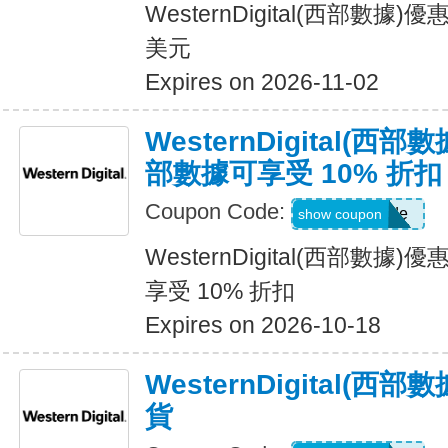
WesternDigital(西部數
美元
Expires on 2026-11-02
WesternDigital(
部數據可享受 10% 折扣
Coupon Code:
Show Code
show coupon
WesternDigital(西部數
享受 10% 折扣
Expires on 2026-10-18
WesternDigital(
貨