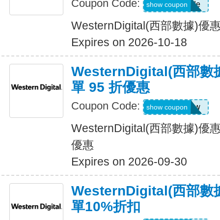
Coupon Code:
Show Code
show coupon
WesternDigital(西部數據
Expires on 2026-10-18
WesternDigital(
單 95 折優惠
Coupon Code:
off5now
show coupon
WesternDigital(西部數據
優惠
Expires on 2026-09-30
WesternDigital(
單10%折扣