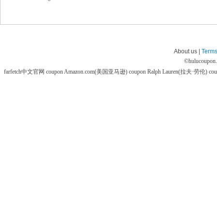
About us |
Terms
©
hulucoupon
farfetch中文官网 coupon
Amazon.com(美国亚马逊) coupon
Ralph Lauren(拉夫·劳伦) co