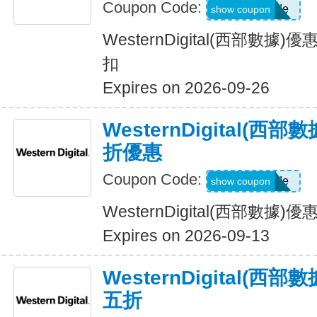
Coupon Code:
Show Code
show coupon
WesternDigital(西部數
扣
Expires on 2026-09-26
WesternDigital(
折優惠
Coupon Code:
Show Code
show coupon
WesternDigital(西部數
Expires on 2026-09-13
WesternDigital(
五折