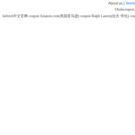
About us |
Terms
©
hulucoupon
farfetch中文官网 coupon
Amazon.com(美国亚马逊) coupon
Ralph Lauren(拉夫·劳伦) co