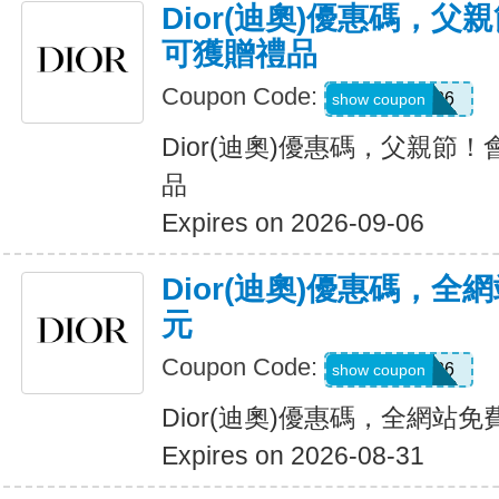
Dior(迪奧)優惠碼，
可獲贈禮品
Coupon Code:
DDAY26
show coupon
Dior(迪奧)優惠碼，父親節
品
Expires on 2026-09-06
Dior(迪奧)優惠碼，全
元
Coupon Code:
BRIDE26
show coupon
Dior(迪奧)優惠碼，全網站免
Expires on 2026-08-31