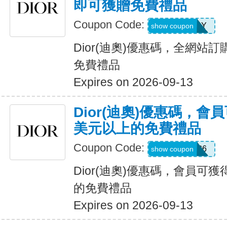
即可獲贈免費禮品
Coupon Code:
LASHDAY
show coupon
Dior(迪奧)優惠碼，全網站
免費禮品
Expires on 2026-09-13
Dior(迪奧)優惠碼，會
美元以上的免費禮品
Coupon Code:
GRADS26
show coupon
Dior(迪奧)優惠碼，會員可
的免費禮品
Expires on 2026-09-13