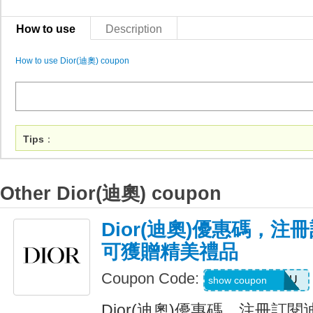
How to use
Description
How to use Dior(迪奧) coupon
Tips
：
Other Dior(迪奧) coupon
Dior(迪奧)優惠碼，
可獲贈精美禮品
Coupon Code:
WELCOMEYOU
show coupon
Dior(迪奧)優惠碼，注冊訂