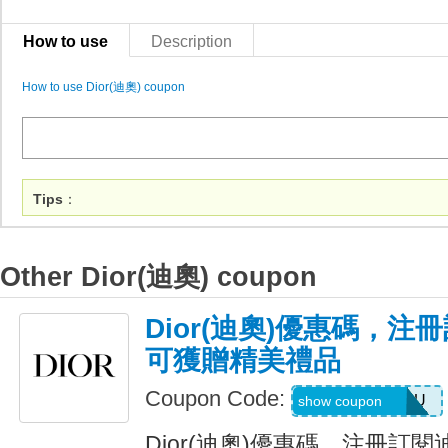
How to use
Description
How to use Dior(迪奧) coupon
Tips
：
Other Dior(迪奧) coupon
Dior(迪奧)優惠碼，
可獲贈精美禮品
Coupon Code:
WELCOMEYOU
show coupon
Dior(迪奧)優惠碼，注冊訂