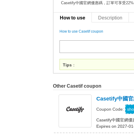
Casetify中國官網優惠碼，訂單可享受22
How to use
Description
How to use Casetif coupon
Tips
：
Other Casetif coupon
Casetify
sho
Coupon Code:
Casetify中國
Expires on 2027-01