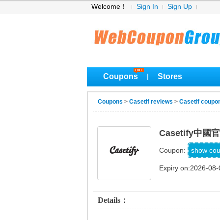
Welcome！
Sign In
Sign Up
Coupons
Stores
|
Coupons
>
Casetif reviews
>
Casetif coupo
Casetify
MUM
show co
Coupon:
Expiry on:2026-08-
Details：