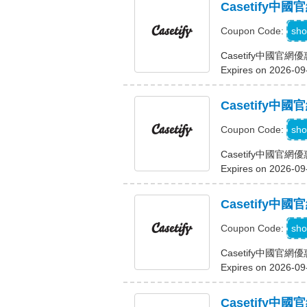
Casetify
W
sho
Coupon Code:
Casetify中國官
Expires on 2026-09
Casetify
sho
Coupon Code:
Casetify中國官
Expires on 2026-09
Casetify中
sho
Coupon Code:
Casetify中國官
Expires on 2026-09
Casetify