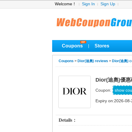
Welcome！
Sign In
Sign Up
Coupons
Stores
|
Coupons
>
Dior(迪奧) reviews
>
Dior(迪奧) c
Dior(迪奧)
MEM
show co
Coupon:
Expiry on:2026-08-
Details：