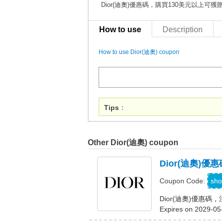
Dior(迪奧)優惠碼，購買130美元以上可
How to use
Description
How to use Dior(迪奧) coupon
Tips
：
Other Dior(迪奧) coupon
Dior(迪奧
W
sho
Coupon Code:
Dior(迪奧)優惠
Expires on 2029-05