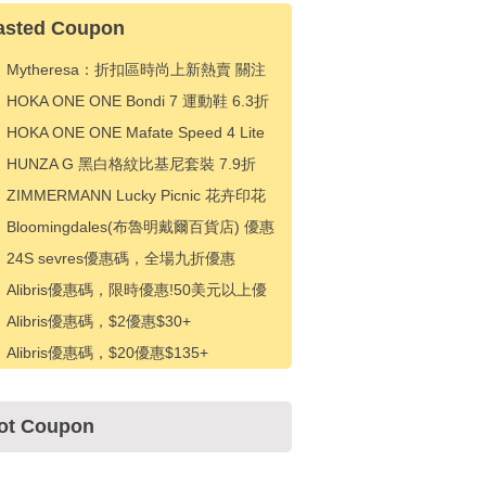
asted Coupon
Mytheresa：折扣區時尚上新熱賣 關注
TOTEME、ZIMMERMAN 等 享額外9折
HOKA ONE ONE Bondi 7 運動鞋 6.3折
HK$828（約714.81元）
HOKA ONE ONE Mafate Speed 4 Lite
紫色運動鞋 6.3折 HK$918（約792.51
HUNZA G 黑白格紋比基尼套裝 7.9折
元）
HK$1089（約938.61元）
ZIMMERMANN Lucky Picnic 花卉印花
連衣裙 6.3折 HK$4806（約4142.29
Bloomingdales(布魯明戴爾百貨店) 優惠
元）
碼，下次購買可享受 15% 折扣
24S sevres優惠碼，全場九折優惠
Alibris優惠碼，限時優惠!50美元以上優
惠5美元
Alibris優惠碼，$2優惠$30+
Alibris優惠碼，$20優惠$135+
ot Coupon