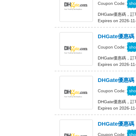
D
sho
Coupon Code:
DHGate優惠碼，訂
Expires on 2026-11
DHGate優惠
D
sho
Coupon Code:
DHGate優惠碼，
Expires on 2026-11
DHGate優惠
D
sho
Coupon Code:
DHGate優惠碼，訂
Expires on 2026-11
DHGate優惠
D
sho
Coupon Code: