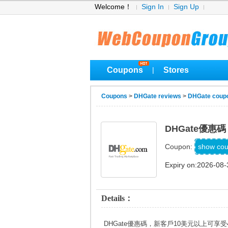
Welcome！
Sign In
Sign Up
Coupons
Stores
|
Coupons
>
DHGate reviews
>
DHGate coup
DHGate優
DH20
show co
Coupon:
Expiry on:2026-08-
Details：
DHGate優惠碼，新客戶10美元以上可享