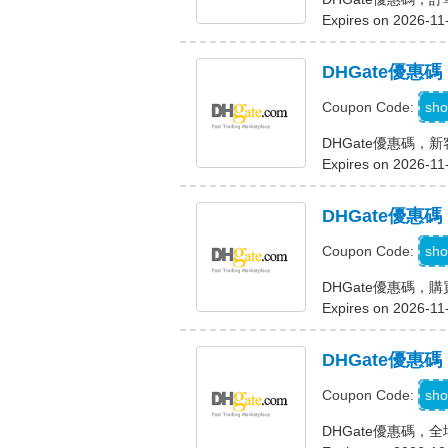
Expires on 2026-11
DHGate優惠碼
D
sho
Coupon Code:
DHGate優惠碼，新
Expires on 2026-11
DHGate優惠碼
9
sho
Coupon Code:
DHGate優惠碼，購買
Expires on 2026-11
DHGate優惠碼
J
sho
Coupon Code:
DHGate優惠碼，全場