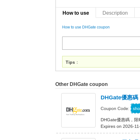
How to use
Description
How to use DHGate coupon
Tips
：
Other DHGate coupon
DHGate優惠
A
sho
Coupon Code:
DHGate優惠碼，
Expires on 2026-11