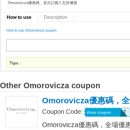
Omorovicza優惠碼，首次訂購八五折優惠
How to use
Description
How to use Omorovicza coupon
Tips
：
Other Omorovicza coupon
Omorovicza優惠碼，
Coupon Code:
MYSKINTEREST
show coupon
Omorovicza優惠碼，全場優惠