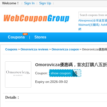
Welcome！
Sign In
Sign Up
Aliexpress(全球速賣通
Walmart(沃爾瑪)
Ashf
網
Coupons
Stores
|
Coupons
>
Omorovicza reviews
>
Omorovicza coupon
> Omorovicza
Omorovicza優惠碼，首次訂購八五
WELCOME15
show coupon
Coupon:
Expiry on:2026-09-02
Details：