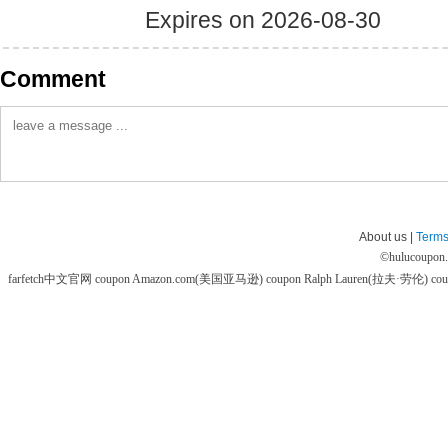
Expires on 2026-08-30
Comment
About us |
Terms
©
hulucoupon
farfetch中文官网 coupon
Amazon.com(美国亚马逊) coupon
Ralph Lauren(拉夫·劳伦) co