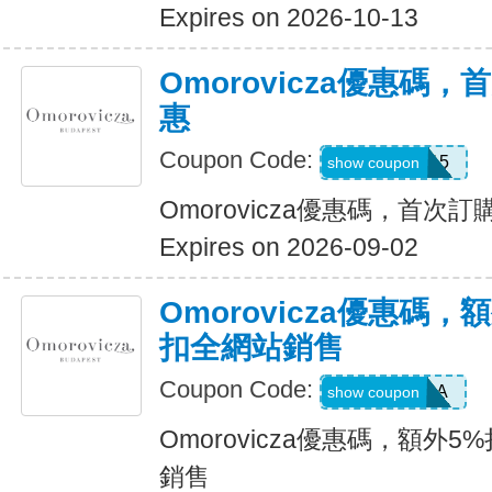
Expires on 2026-10-13
Omorovicza優惠碼
惠
Coupon Code:
WELCOME15
show coupon
Omorovicza優惠碼，首次
Expires on 2026-09-02
Omorovicza優惠碼，
扣全網站銷售
Coupon Code:
EXTRA
show coupon
Omorovicza優惠碼，額外
銷售