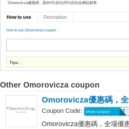
Omorovicza優惠碼，額外5%折扣25%折扣全網站銷售
How to use
Description
How to use Omorovicza coupon
Tips
：
Other Omorovicza coupon
Omorovicza優惠碼，
Coupon Code:
MYSKINTEREST
show coupon
Omorovicza優惠碼，全場優惠