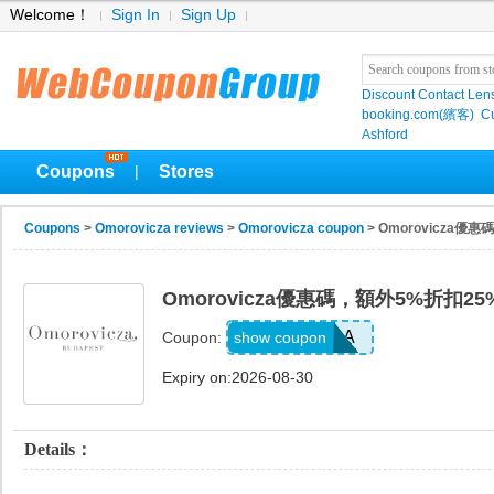
Welcome！
Sign In
Sign Up
Discount Contact Len
booking.com(繽客)
Cu
Ashford
Coupons
Stores
|
Coupons
>
Omorovicza reviews
>
Omorovicza coupon
> Omorovicza
Omorovicza優惠碼，額外5%折扣
EXTRA
show coupon
Coupon:
Expiry on:2026-08-30
Details：