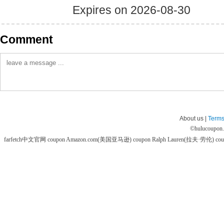
Expires on 2026-08-30
Comment
About us |
Terms
©
hulucoupon
farfetch中文官网 coupon
Amazon.com(美国亚马逊) coupon
Ralph Lauren(拉夫·劳伦) co