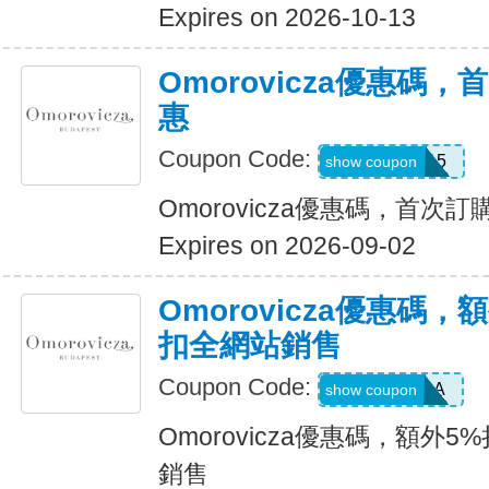
Expires on 2026-10-13
Omorovicza優惠碼
惠
Coupon Code:
WELCOME15
show coupon
Omorovicza優惠碼，首次
Expires on 2026-09-02
Omorovicza優惠碼，
扣全網站銷售
Coupon Code:
EXTRA
show coupon
Omorovicza優惠碼，額外
銷售