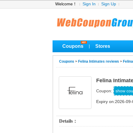
Welcome！
Sign In
Sign Up
Coupons
Stores
|
Coupons
>
Felina Intimates reviews
>
Felin
Felina Int
show co
Coupon:
Expiry on:2026-09-
Details：