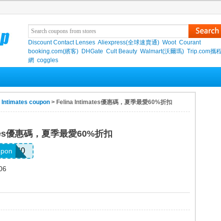
Discount Contact Lenses
Aliexpress(全球速賣通)
Woot
Courant
booking.com(繽客)
DHGate
Cult Beauty
Walmart(沃爾瑪)
Trip.com
網
coggles
a Intimates coupon
> Felina Intimates優惠碼，夏季最愛60%折扣
imates優惠碼，夏季最愛60%折扣
SALE60
upon
06