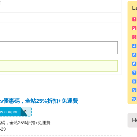
扣
L
imates優惠碼，全站25%折扣+免運費
prime
w coupon
H
tes優惠碼，全站25%折扣+免運費
-29