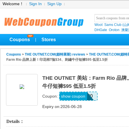
Welcome！
Sign In
Sign Up
Woot
Sams Club (
DHGate
Oroton
澳蘭黛
Coupons
Stores
|
Coupons
>
THE OUTNET.COM(頗特萊斯) reviews
>
THE OUTNET.COM(頗特萊
Farm Rio 品牌上新！印花棉T恤$34、刺繡牛仔短褲$95 低至1.5折
THE OUTNET 美站：Farm Rio
牛仔短褲$95 低至1.5折
NEXT20
show coupon
Coupon:
Expiry on:2026-06-28
Details：