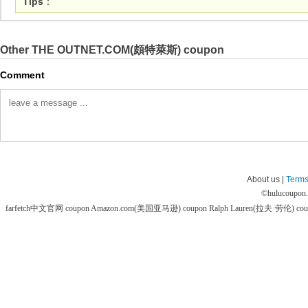
Tips
：
Other THE OUTNET.COM(頗特萊斯) coupon
Comment
About us |
Terms
©
hulucoupon
farfetch中文官网 coupon
Amazon.com(美国亚马逊) coupon
Ralph Lauren(拉夫·劳伦) co