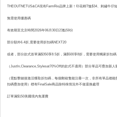
THEOUTNETUS&CA現有FarmRio品牌上新！印花棉T恤$34、刺繡牛仔短
無需使用優惠碼
有效期至北京時間2026年06月30日23點59分
部分額外6.4折,需要使用折扣碼NEXT20
或者，部分款式首單滿$350享8.5折，滿$500享8折，需要使用獨家折扣碼 H
（JustIn,Clearance,Stylesat70%Off的款式不適用）部分單品可疊
（需點擊鏈接激活獲取折扣碼，每個郵箱隻能注冊一次，非所有單品都能
扣碼疊加使用）標有FinalSale商品除特殊情況外不做退換處理
訂單滿$150美國境內免運費