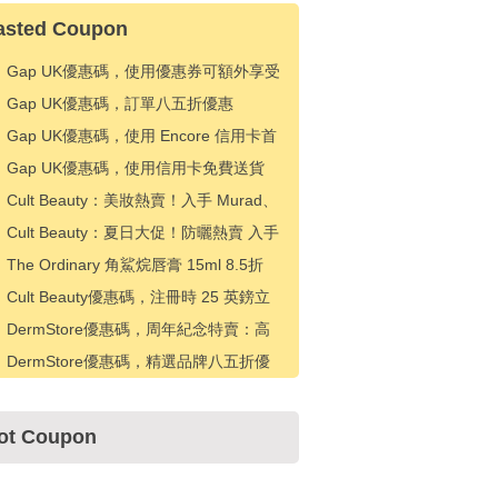
asted Coupon
Gap UK優惠碼，使用優惠券可額外享受
20% 折扣
Gap UK優惠碼，訂單八五折優惠
Gap UK優惠碼，使用 Encore 信用卡首
次購買可享受 20% 折扣
Gap UK優惠碼，使用信用卡免費送貨
Cult Beauty：美妝熱賣！入手 Murad、
CT、伊索等 滿£50返£10禮卡
Cult Beauty：夏日大促！防曬熱賣 入手
理膚泉、Caudalie、Byoma 等 8折優惠
The Ordinary 角鯊烷唇膏 15ml 8.5折
£7.22（約65.78元）
Cult Beauty優惠碼，注冊時 25 英鎊立
減 5 英鎊
DermStore優惠碼，周年紀念特賣：高
達25%的SkinMedica、EltaMD等產品折
DermStore優惠碼，精選品牌八五折優
扣+特別護膚品優惠!
惠
ot Coupon