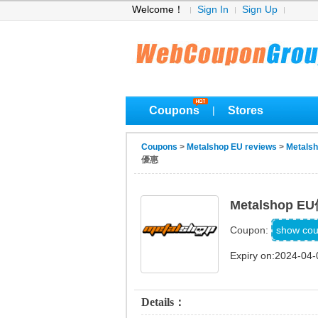
Welcome！
Sign In
Sign Up
Coupons
Stores
|
Coupons
>
Metalshop EU reviews
>
Metals
優惠
Metalshop
HSW
show co
Coupon:
Expiry on:2024-04-
Details：