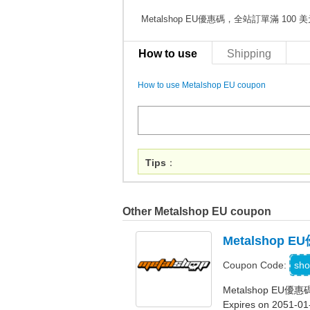
Metalshop EU優惠碼，全站訂單滿 10
How to use
Shipping
How to use Metalshop EU coupon
Tips
：
Other Metalshop EU coupon
Metalsho
sho
Coupon Code:
Metalshop E
Expires on 2051-01