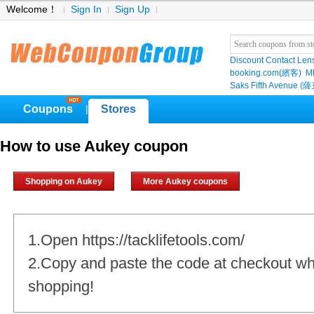
Welcome！
Sign In
Sign Up
Discount Contact Len
booking.com(繽客)
M
Saks Fifth Avenu
Coupons
Stores
|
How to use Aukey coupon
Shopping on Aukey
More Aukey coupons
1.Open https://tacklifetools.com/
2.Copy and paste the code at checkout w
shopping!