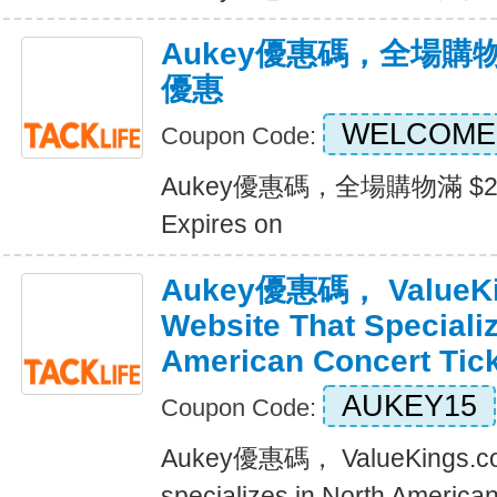
Aukey優惠碼，全場購物
優惠
WELCOME
Coupon Code:
Aukey優惠碼，全場購物滿 $
Expires on
Aukey優惠碼， ValueKin
Website That Specializ
American Concert Tick
AUKEY15
Coupon Code:
Aukey優惠碼， ValueKings.com 
specializes in North American