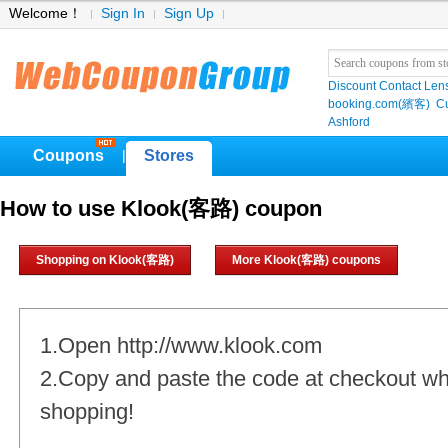
Welcome！
Sign In
Sign Up
Discount Contact Len
booking.com(繽客)
Cu
Ashford
Coupons
Stores
|
How to use Klook(客路) coupon
Shopping on Klook(客路)
More Klook(客路) coupons
1.Open http://www.klook.com
2.Copy and paste the code at checkout w
shopping!