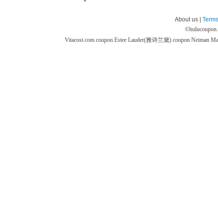
About us |
Terms
©
hulucoupon
Vitacost.com coupon
Estee Lauder(雅诗兰黛) coupon
Neiman M