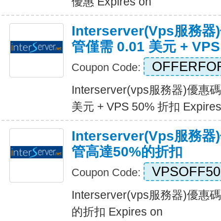
優惠 Expires on
Interserver(vps
管僅需 0.01 美元 + VP
OFFERFO
Coupon Code:
Interserver(vps服務器)優
美元 + VPS 50% 折扣 Expires
Interserver(vps服
管高達50%的折扣
VPSOFF50
Coupon Code:
Interserver(vps服務器)
的折扣 Expires on