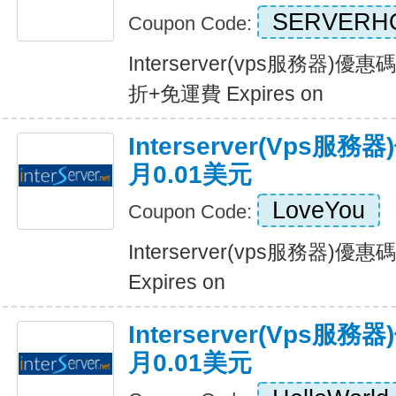
SERVERH
Coupon Code:
Interserver(vps服務器
折+免運費 Expires on
Interserver(vps
月0.01美元
LoveYou
Coupon Code:
Interserver(vps服務器)
Expires on
Interserver(vps
月0.01美元