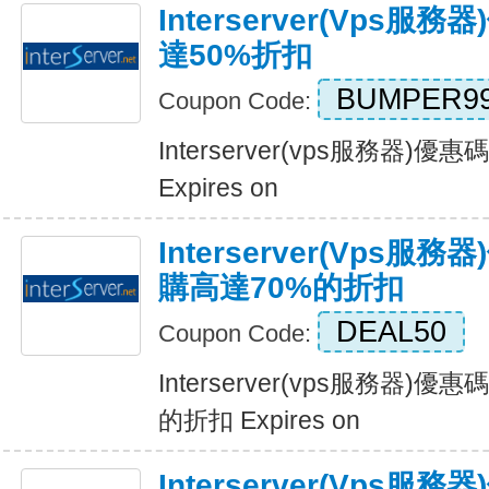
Interserver(vps
達50%折扣
BUMPER9
Coupon Code:
Interserver(vps服務器)
Expires on
Interserver(vps
購高達70%的折扣
DEAL50
Coupon Code:
Interserver(vps服務器)
的折扣 Expires on
Interserver(vps服