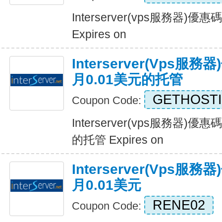
Interserver(vps服務器)優
Expires on
Interserver(vps
月0.01美元的托管
GETHOST
Coupon Code:
Interserver(vps服務器)
的托管 Expires on
Interserver(vps
月0.01美元
RENE02
Coupon Code: