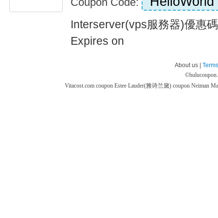
HelloWorld
Coupon Code:
Interserver(vps服務器)
Expires on
About us |
Terms
©
hulucoupon
Vitacost.com coupon
Estee Lauder(雅诗兰黛) coupon
Neiman M