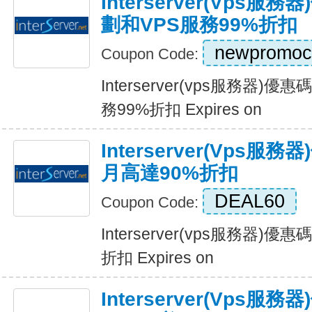
Interserver(vps
劃和VPS服務99%折扣
newpromoc
Coupon Code:
Interserver(vps服務器)
務99%折扣 Expires on
Interserver(vps
月高達90%折扣
DEAL60
Coupon Code:
Interserver(vps服務器)
折扣 Expires on
Interserver(vps