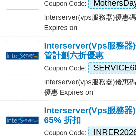
MothersDa
Coupon Code:
Interserver(vps服務器)
Expires on
Interserver(vps
管計劃六折優惠
SERVICE6
Coupon Code:
Interserver(vps服務器
優惠 Expires on
Interserver(vps服
65% 折扣
INRER202
Coupon Code: