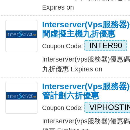
Expires on
Interserver(vps
間虛擬主機九折優惠
INTER90
Coupon Code:
Interserver(vps服務器
九折優惠 Expires on
Interserver(vps
管計劃六折優惠
VIPHOSTI
Coupon Code:
Interserver(vps服務器