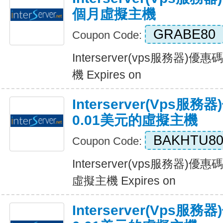
個月虛擬主機
GRABE80
Coupon Code:
Interserver(vps服務器
機 Expires on
Interserver(vps
0.01美元的虛擬主機
BAKHTU8
Coupon Code:
Interserver(vps服務器)
虛擬主機 Expires on
Interserver(vps