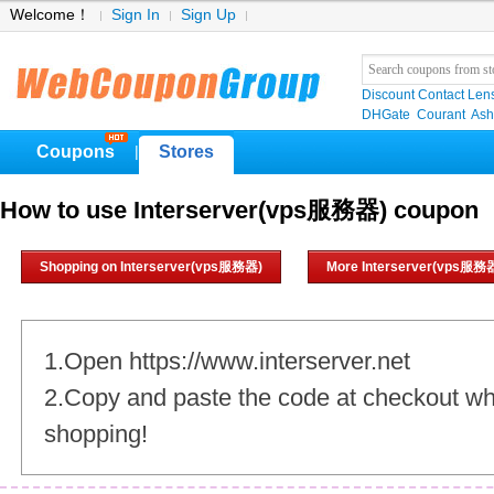
Welcome！
Sign In
Sign Up
Discount Contact Len
DHGate
Courant
Ash
Coupons
Stores
|
How to use Interserver(vps服務器) coupon
Shopping on Interserver(vps服務器)
More Interserver(vps服務
1.Open https://www.interserver.net
2.Copy and paste the code at checkout w
shopping!