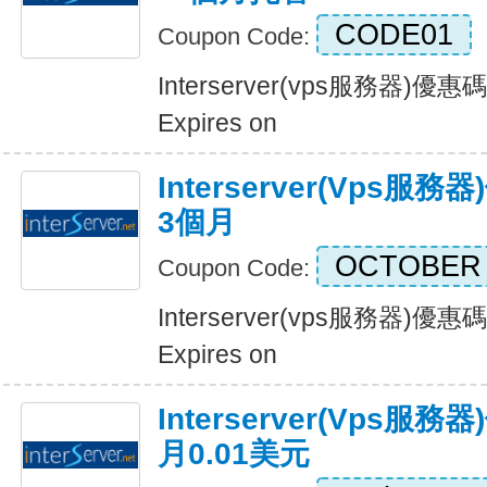
CODE01
Coupon Code:
Interserver(vps服務器)
Expires on
Interserver(vps服務
3個月
OCTOBER
Coupon Code:
Interserver(vps服務器)優
Expires on
Interserver(vps
月0.01美元