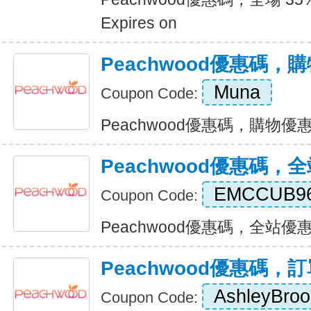
Expires on
Peachwood優惠碼，購
Muna
Coupon Code:
Peachwood優惠碼，購物優惠$80
Peachwood優惠碼，全
EMCCUB9
Coupon Code:
Peachwood優惠碼，全站優惠 15
Peachwood優惠碼，
AshleyBro
Coupon Code: