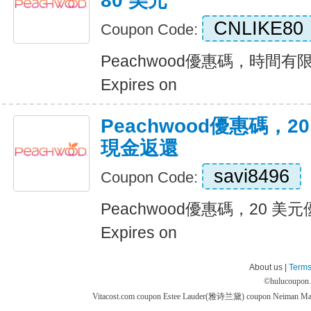
80 美元
CNLIKE80
Coupon Code:
Peachwood優惠碼，時間有
Expires on
Peachwood優惠碼，20
現金返還
savi8496
Coupon Code:
Peachwood優惠碼，20 美元
Expires on
About us |
Terms
©
hulucoupon
Vitacost.com coupon
Estee Lauder(雅诗兰黛) coupon
Neiman M