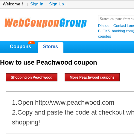
Welcome！
Sign In
Sign Up
Discount Contact Len
BLOKS
booking.co
coggles
Coupons
Stores
|
How to use Peachwood coupon
Shopping on Peachwood
More Peachwood coupons
1.Open http://www.peachwood.com
2.Copy and paste the code at checkout w
shopping!