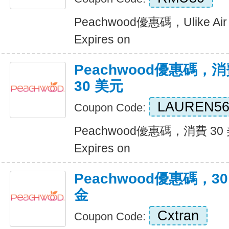
Peachwood優惠碼，Ulike Ai
Expires on
Peachwood優惠碼，消
30 美元
LAUREN56
Coupon Code:
Peachwood優惠碼，消費 30
Expires on
Peachwood優惠碼，
金
Cxtran
Coupon Code: