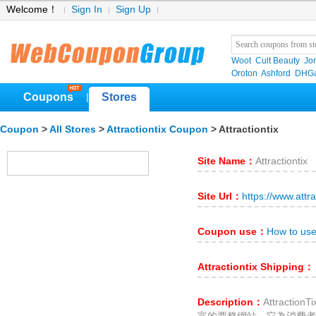
Welcome！
Sign In
Sign Up
Woot
Cult Beauty
Jo
Oroton
Ashford
DHGa
Coupons
Stores
|
Coupon
>
All Stores
>
Attractiontix Coupon
> Attractiontix
Site Name：
Attractiontix
Site Url：
https://www.attra
Coupon use：
How to use
Attractiontix Shipping：
Description：
Attracti