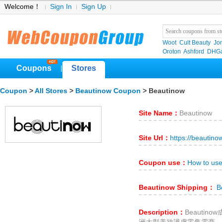
Welcome！
Sign In
Sign Up
Woot
Cult Beauty
Jo
Oroton
Ashford
DHGa
Coupons
Stores
|
Coupon
>
All Stores
>
Beautinow Coupon
> Beautinow
Site Name：
Beautinow
Site Url：
https://beautin
Coupon use：
How to us
Beautinow Shipping：
Be
Description：
Beautin