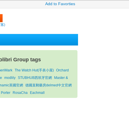
Add to Favorties
繽客)
olibri Group tags
eriMark
The Watch Hut(手表小屋)
Orchard
le
modlily
STUBHUB西班牙官網
Master &
ynamic英國官網
德國直郵藥房delmed中文官網
. Porter
RosaCha
Eachmall