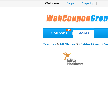
Welcome！
Sign In
Sign Up
Coupons
Stores
|
Coupon
>
All Stores
>
Colibri Group C