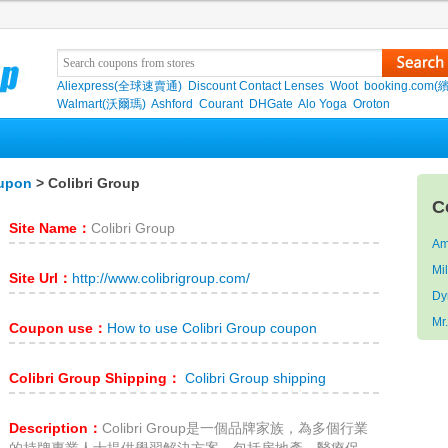
Aliexpress(全球速賣通)
Discount Contact Lenses
Woot
booking.com(
Walmart(沃爾瑪)
Ashford
Courant
DHGate
Alo Yoga
Oroton
oupon
> Colibri Group
C
Site Name：
Colibri Group
Am
Mi
Site Url：
http://www.colibrigroup.com/
D
Mr
Coupon use：
How to use Colibri Group coupon
Colibri Group Shipping：
Colibri Group shipping
Description：
Colibri Group是一個品牌家族，為多個行業