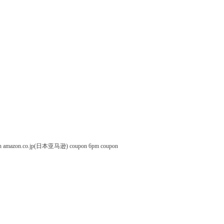
n
amazon.co.jp(日本亚马逊) coupon
6pm coupon