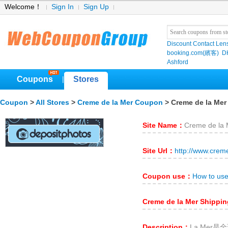
Welcome！
Sign In
Sign Up
Discount Contact Len
booking.com(繽客)
D
Ashford
Coupons
Stores
|
Coupon
>
All Stores
>
Creme de la Mer Coupon
> Creme de la Mer
Site Name：
Creme de la 
Site Url：
http://www.crem
Coupon use：
How to us
Creme de la Mer Shippi
Description：
La Mer