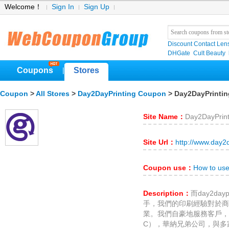
Welcome！
Sign In
Sign Up
Discount Contact Len
DHGate
Cult Beauty
Coupons
Stores
|
Coupon
>
All Stores
>
Day2DayPrinting Coupon
> Day2DayPrintin
Site Name：
Day2DayPrint
Site Url：
http://www.day2
Coupon use：
How to us
Description：
而day2day
手，我們的印刷經驗對於商
業。我們自豪地服務客戶，
C），華納兄弟公司，與多