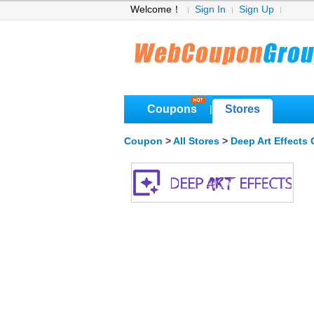
Welcome！
Sign In
Sign Up
Coupons
Stores
|
Coupon
>
All Stores
>
Deep Art Effects