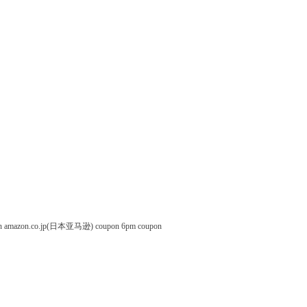
n
amazon.co.jp(日本亚马逊) coupon
6pm coupon