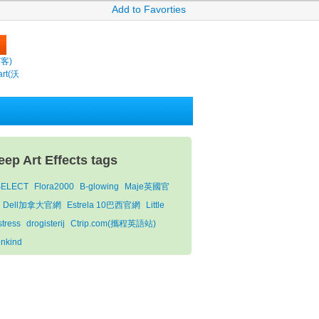
Add to Favorties
繽客)
rt(沃
eep Art Effects tags
SELECT
Flora2000
B-glowing
Maje英國官
Dell加拿大官網
Estrela 10巴西官網
Little
stress
drogisterij
Ctrip.com(攜程英語站)
nkind