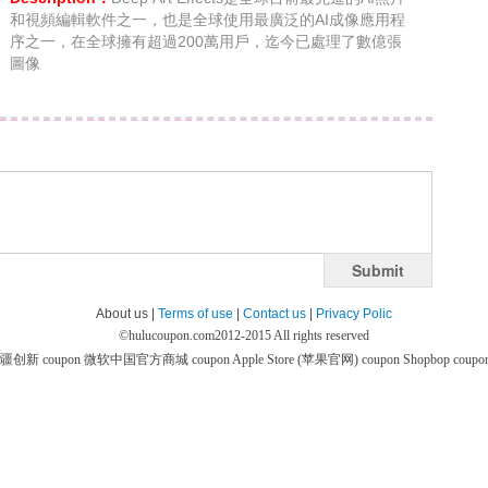
和視頻編輯軟件之一，也是全球使用最廣泛的AI成像應用程
序之一，在全球擁有超過200萬用戶，迄今已處理了數億張
圖像
Submit
About us |
Terms of use
|
Contact us
|
Privacy Polic
©
hulucoupon.com
2012-2015 All rights reserved
疆创新 coupon
微软中国官方商城 coupon
Apple Store (苹果官网) coupon
Shopbop coupo