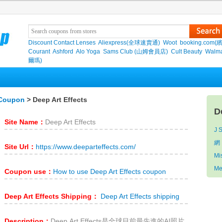
Discount Contact Lenses
Aliexpress(全球速賣通)
Woot
booking.com(
Courant
Ashford
Alo Yoga
Sams Club (山姆會員店)
Cult Beauty
Walma
爾瑪)
 Coupon
> Deep Art Effects
D
Site Name：
Deep Art Effects
J 
網
Site Url：
https://www.deeparteffects.com/
Mi
Me
Coupon use：
How to use Deep Art Effects coupon
Deep Art Effects Shipping：
Deep Art Effects shipping
Description：
Deep Art Effects是全球目前最先進的AI照片