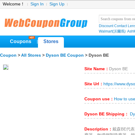
Welcome！
Sign In
Sign Up
Discount Contact Len
Walmart(沃爾瑪)
Ashf
Coupons
Stores
|
Coupon
>
All Stores
>
Dyson BE Coupon
> Dyson BE
Site Name：
Dyson BE
Site Url：
https://www.dys
Coupon use：
How to us
Dyson BE Shipping：
Dy
Description：
戴森BE代