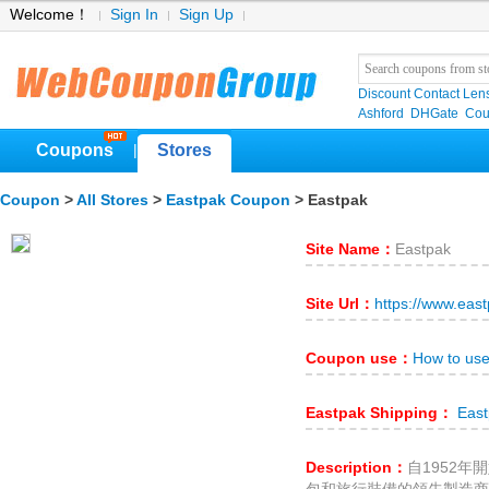
Welcome！
Sign In
Sign Up
Discount Contact Len
Ashford
DHGate
Cou
Coupons
Stores
|
Coupon
>
All Stores
>
Eastpak Coupon
> Eastpak
Site Name：
Eastpak
Site Url：
https://www.eas
Coupon use：
How to us
Eastpak Shipping：
East
Description：
自1952