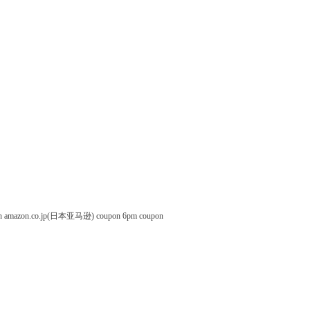
n
amazon.co.jp(日本亚马逊) coupon
6pm coupon