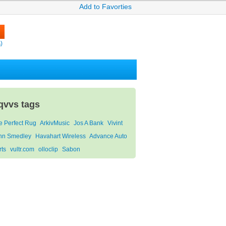
Add to Favorties
)
qvvs tags
e Perfect Rug
ArkivMusic
Jos A Bank
Vivint
hn Smedley
Havahart Wireless
Advance Auto
rts
vultr.com
olloclip
Sabon