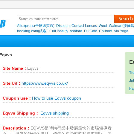
Aliexpress(全球速賣通)
Discount Contact Lenses
Woot
Walmart(沃爾瑪
booking.com(繽客)
Cult Beauty
Ashford
DHGate
Courant
Alo Yoga
Eqvvs
E
Site Name：
Eqvvs
Th
Jo
Site Url：
https://www.eqvvs.co.uk/
Pa
Coupon use：
How to use Eqvvs coupon
Eqvvs Shipping：
Eqvvs shipping
Description：
EQVVS是時尚行業中發展最快的市場領導者