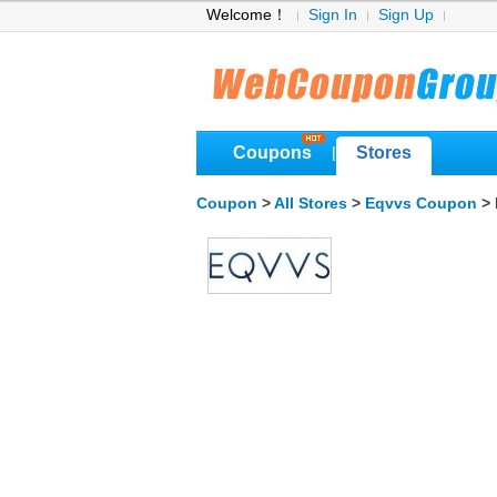
Welcome！
Sign In
Sign Up
Coupons
Stores
|
Coupon
>
All Stores
>
Eqvvs Coupon
> 