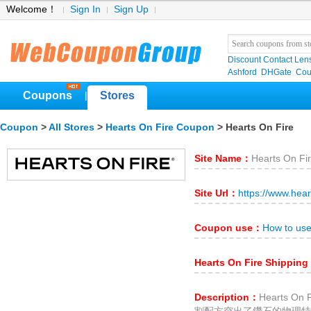
Welcome！
Sign In
Sign Up
Discount Contact Len
Ashford
DHGate
Cou
Coupons
Stores
|
Coupon
>
All Stores
>
Hearts On Fire Coupon
> Hearts On Fire
Site Name：
Hearts On Fi
Site Url：
https://www.hear
Coupon use：
How to use
Hearts On Fire Shippin
Description：
Hearts 