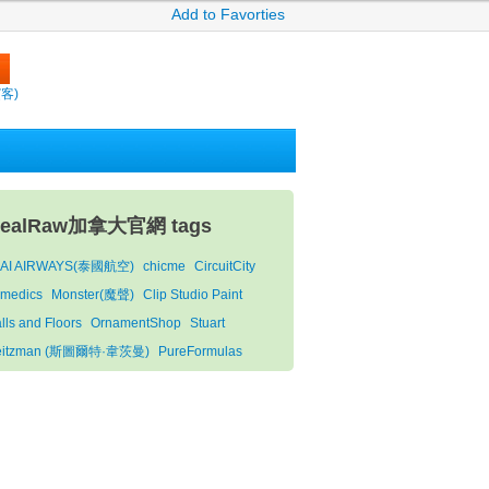
Add to Favorties
繽客)
dealRaw加拿大官網 tags
AI AIRWAYS(泰國航空)
chicme
CircuitCity
medics
Monster(魔聲)
Clip Studio Paint
lls and Floors
OrnamentShop
Stuart
eitzman (斯圖爾特·韋茨曼)
PureFormulas