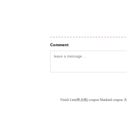
Comment
Finish Line(终点线) coupon
Mankind coupon
大