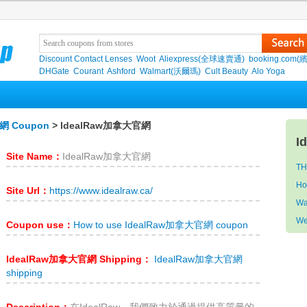
Discount Contact Lenses
Woot
Aliexpress(全球速賣通)
booking.com(
DHGate
Courant
Ashford
Walmart(沃爾瑪)
Cult Beauty
Alo Yoga
網 Coupon
> IdealRaw加拿大官網
I
Site Name：
IdealRaw加拿大官網
TH
Ho
Site Url：
https://www.idealraw.ca/
Wa
W
Coupon use：
How to use IdealRaw加拿大官網 coupon
IdealRaw加拿大官網 Shipping：
IdealRaw加拿大官網
shipping