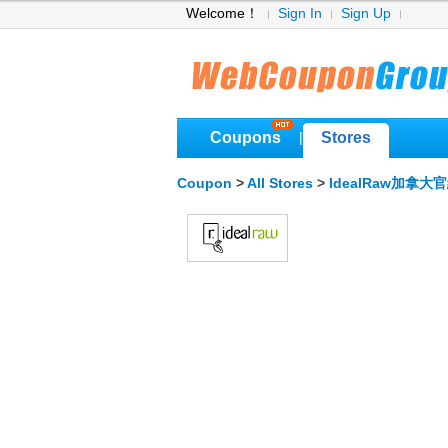
Welcome！
Sign In
Sign Up
Coupons
Stores
|
Coupon
>
All Stores
>
IdealRaw加拿大官