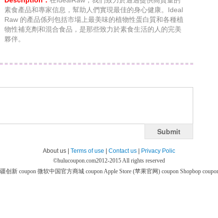
Description：
在IdealRaw，我們致力於通過提供高質量的
素食產品和專家信息，幫助人們實現最佳的身心健康。Ideal
Raw 的產品係列包括市場上最美味的植物性蛋白質和各種植
物性補充劑和混合食品，是那些致力於素食生活的人的完美
夥伴。
Submit
About us |
Terms of use
|
Contact us
|
Privacy Polic
©
hulucoupon.com
2012-2015 All rights reserved
疆创新 coupon
微软中国官方商城 coupon
Apple Store (苹果官网) coupon
Shopbop coupo