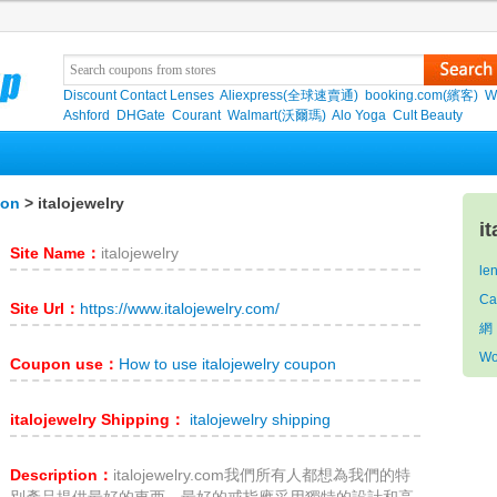
Discount Contact Lenses
Aliexpress(全球速賣通)
booking.com(繽客)
W
Ashford
DHGate
Courant
Walmart(沃爾瑪)
Alo Yoga
Cult Beauty
pon
> italojewelry
i
Site Name：
italojewelry
le
Ca
Site Url：
https://www.italojewelry.com/
網
Wo
Coupon use：
How to use italojewelry coupon
italojewelry Shipping：
italojewelry shipping
Description：
italojewelry.com我們所有人都想為我們的特