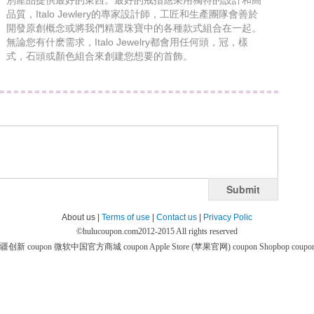
別產品提供最好的東西。最好的戒指應采用獨特的設計和高
品質，Italo Jewlery的專家設計師，工匠和生產團隊會善於
開發原創概念或將我們精選珠寶中的各種款式組合在一起。
無論您有什麽需求，Italo Jewelry都會用任何頭，冠，樣
式，石頭或顏色組合來創建您想要的首飾。
Submit
About us |
Terms of use
|
Contact us
|
Privacy Polic
©
hulucoupon.com
2012-2015 All rights reserved
疆创新 coupon
微软中国官方商城 coupon
Apple Store (苹果官网) coupon
Shopbop coupo