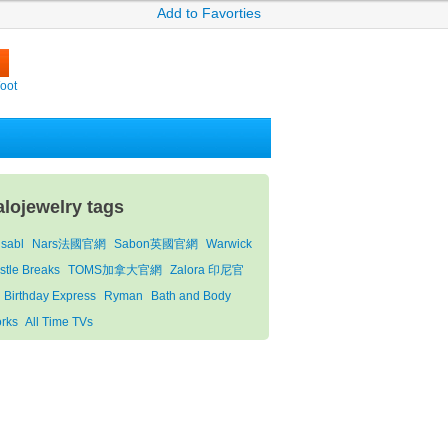
Add to Favorties
oot
talojewelry tags
nsabl
Nars法國官網
Sabon英國官網
Warwick
stle Breaks
TOMS加拿大官網
Zalora 印尼官
Birthday Express
Ryman
Bath and Body
rks
All Time TVs