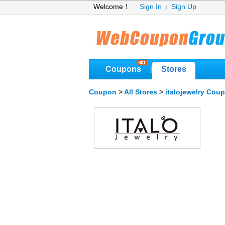
Welcome！
Sign In
Sign Up
Coupons
Stores
|
Coupon
>
All Stores
>
italojewelry Cou