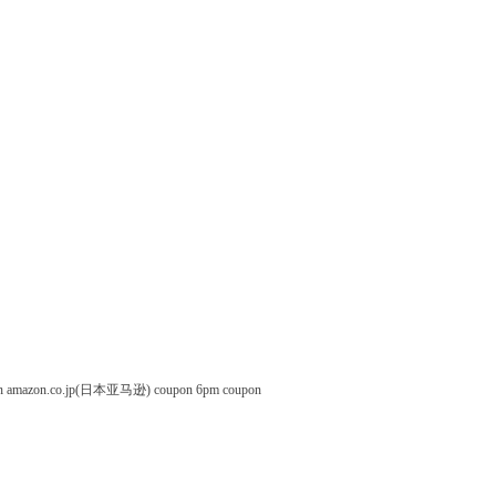
n
amazon.co.jp(日本亚马逊) coupon
6pm coupon