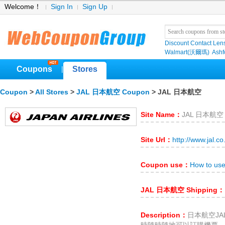
Welcome！
Sign In
Sign Up
Discount Contact Len
Walmart(沃爾瑪)
Ashf
Coupons
Stores
|
Coupon
>
All Stores
>
JAL 日本航空 Coupon
> JAL 日本航空
Site Name：
JAL 日本航空
Site Url：
http://www.jal.co
Coupon use：
How to u
JAL 日本航空 Shipping：
Description：
日本航空J