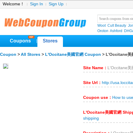
Welcome！
Sign In
Sign Up
Woot
Cult Beauty
Jo
Oroton
Ashford
DHGa
Coupons
Stores
|
Coupon
>
All Stores
>
L'Occitane美國官網 Coupon
> L'Occitan
Site Name：
L'Occitan
Site Url：
http://usa.loccit
Coupon use：
How to u
L'Occitane美國官網 Ship
shipping