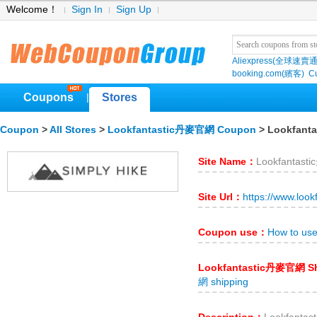
Welcome！
Sign In
Sign Up
Aliexpress(全球速賣通
booking.com(繽客)
Cu
Coupons
Stores
|
Coupon
>
All Stores
>
Lookfantastic丹麥官網 Coupon
> Lookfan
Site Name：
Lookfantas
Site Url：
https://www.lookf
Coupon use：
How to us
Lookfantastic丹麥官網 S
網 shipping