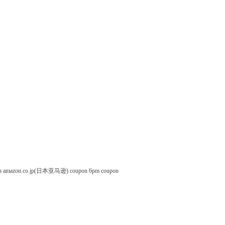
n
amazon.co.jp(日本亚马逊) coupon
6pm coupon