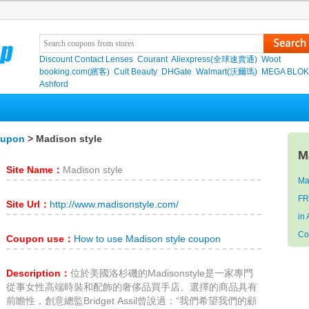
Discount Contact Lenses
Courant
Aliexpress(全球速賣通)
Woot
booking.com(繽客)
Cult Beauty
DHGate
Walmart(沃爾瑪)
MEGA BLO
Ashford
oupon
> Madison style
M
Site Name：
Madison style
Ma
F
Site Url：
http://www.madisonstyle.com/
in
Co
Coupon use：
How to use Madison style coupon
Description：
位於美國洛杉磯的Madisonstyle是一家專門
從事女性高端時裝和配飾的奢侈品買手店。選擇的商品具有
前瞻性，創意總監Bridget Assil曾說過：“我們希望我們的顧