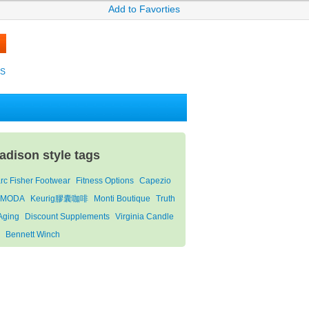
Add to Favorties
KS
adison style tags
rc Fisher Footwear
Fitness Options
Capezio
RMODA
Keurig膠囊咖啡
Monti Boutique
Truth
 Aging
Discount Supplements
Virginia Candle
Bennett Winch