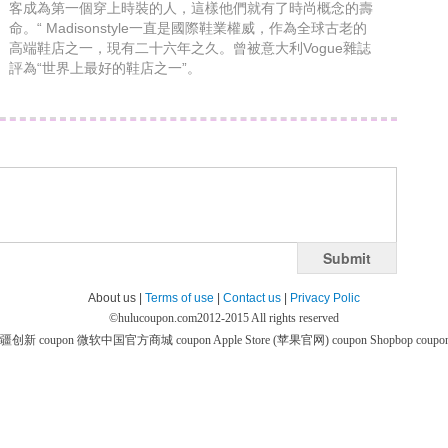
客成為第一個穿上時裝的人，這樣他們就有了時尚概念的壽
命。“ Madisonstyle一直是國際鞋業權威，作為全球古老的
高端鞋店之一，現有二十六年之久。曾被意大利Vogue雜誌
評為“世界上最好的鞋店之一”。
Submit
About us |
Terms of use
|
Contact us
|
Privacy Polic
©
hulucoupon.com
2012-2015 All rights reserved
疆创新 coupon
微软中国官方商城 coupon
Apple Store (苹果官网) coupon
Shopbop coupo