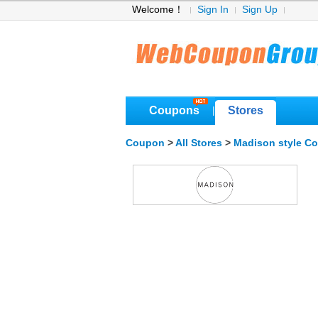
Welcome！
Sign In
Sign Up
Coupons
Stores
|
Coupon
>
All Stores
>
Madison style C