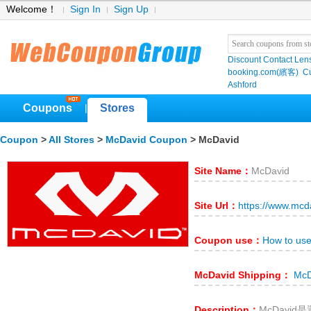
Welcome！
Sign In
Sign Up
Discount Contact Len
booking.com(繽客)
Cu
Ashford
Coupons
Stores
|
Coupon
>
All Stores
>
McDavid Coupon
> McDavid
Site Name：
McDavid
Site Url：
https://www.mcd
Coupon use：
How to us
McDavid Shipping：
McDa
Description：
McDavi