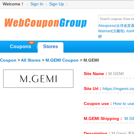
Welcome！
Sign In
Sign Up
Aliexpress(全球速賣通
Walmart(沃爾瑪)
Ashf
網
Coupons
Stores
|
Coupon
>
All Stores
>
M.GEMI Coupon
> M.GEMI
Site Name：
M.GEMI
Site Url：
https://mgemi.c
Coupon use：
How to us
M.GEMI Shipping：
M.GE
Description：
M.Gemi