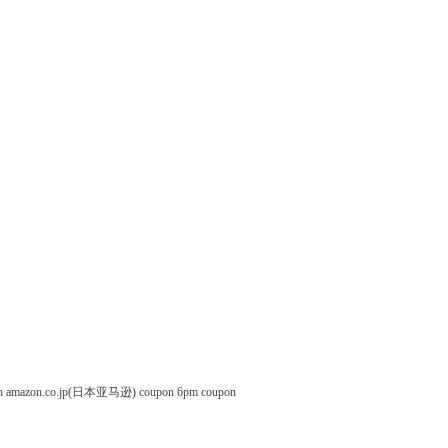
n
amazon.co.jp(日本亚马逊) coupon
6pm coupon