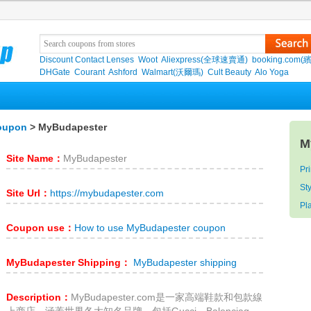
Discount Contact Lenses
Woot
Aliexpress(全球速賣通)
booking.com(
DHGate
Courant
Ashford
Walmart(沃爾瑪)
Cult Beauty
Alo Yoga
oupon
> MyBudapester
M
Site Name：
MyBudapester
Pr
St
Site Url：
https://mybudapester.com
Pl
Coupon use：
How to use MyBudapester coupon
MyBudapester Shipping：
MyBudapester shipping
Description：
MyBudapester.com是一家高端鞋款和包款線