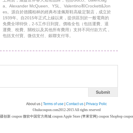
上商店，涵蓋世界各大知名品牌，包括Gucci、Balenciag
a、Alexander McQueen、YSL、Valentino和Crockett&Jon
es。源自於德國柏林的經典布達佩斯鞋高級定製店，成立於
1939年。自2015年正式上線以來，提供區別於一般電商的
免費全球特快，2-5工作日到貨。價格全包（包括運費、退
運費、稅費、關稅以及其他所有費用）支持不同付款方式，
包括支付寶、微信支付、銀聯支付等。
Submit
About us |
Terms of use
|
Contact us
|
Privacy Polic
©
hulucoupon.com
2012-2015 All rights reserved
疆创新 coupon
微软中国官方商城 coupon
Apple Store (苹果官网) coupon
Shopbop coupo