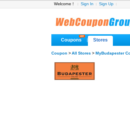
Welcome！
Sign In
Sign Up
Coupons
Stores
|
Coupon
>
All Stores
>
MyBudapester C