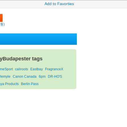
Add to Favorties
繽客)
yBudapester tags
imeSport
caliroots
Eastbay
FragranceX
ylemyle
Canon Canada
6pm
DR-HO'S
aya Products
Berlin Pass