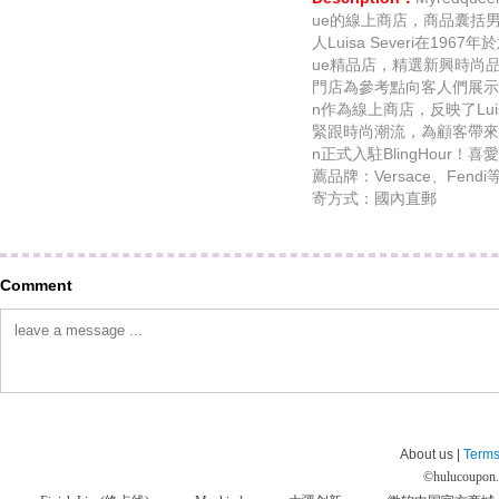
ue的線上商店，商品囊括
人Luisa Severi在1967年於
ue精品店，精選新興時尚
門店為參考點向客人們展示意
n作為線上商店，反映了Luis
緊跟時尚潮流，為顧客帶來舒
n正式入駐BlingHour
薦品牌：Versace、Fend
寄方式：國內直郵
Comment
About us |
Terms
©
hulucoupon