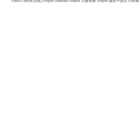
Finish Line(终点线) coupon
Mankind coupon
大疆创新 coupon
微软中国官方商城 co