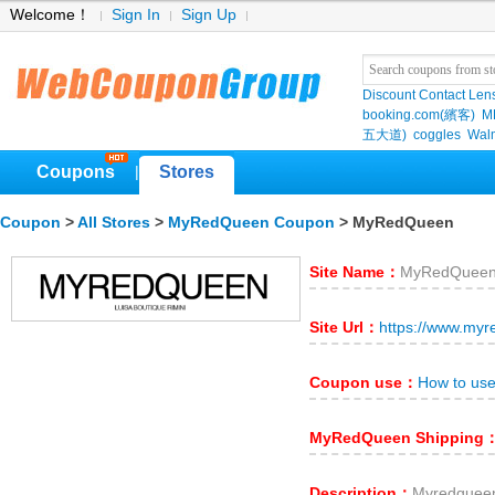
Welcome！
Sign In
Sign Up
Discount Contact Len
booking.com(繽客)
M
五大道)
coggles
Wal
Coupons
Stores
|
Coupon
>
All Stores
>
MyRedQueen Coupon
> MyRedQueen
Site Name：
MyRedQuee
Site Url：
https://www.my
Coupon use：
How to us
MyRedQueen Shipping
Description：
Myredque