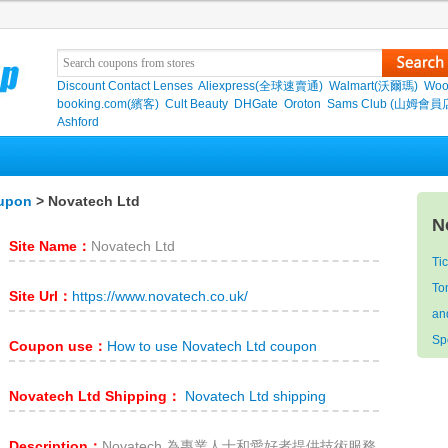
Discount Contact Lenses
Aliexpress(全球速賣通)
Walmart(沃爾瑪)
Woo
booking.com(繽客)
Cult Beauty
DHGate
Oroton
Sams Club (山姆會員
Ashford
oupon
> Novatech Ltd
N
Site Name：
Novatech Ltd
Ti
To
Site Url：
https://www.novatech.co.uk/
an
Sp
Coupon use：
How to use Novatech Ltd coupon
Novatech Ltd Shipping：
Novatech Ltd shipping
Description：
Novatech 為專業人士和愛好者提供技術服務