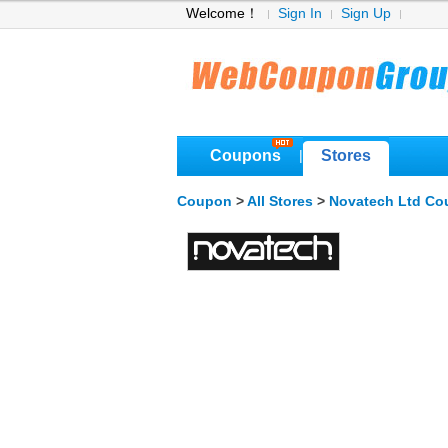
Welcome！
Sign In
Sign Up
Coupons
Stores
|
Coupon
>
All Stores
>
Novatech Ltd C