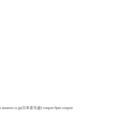
n
amazon.co.jp(日本亚马逊) coupon
6pm coupon