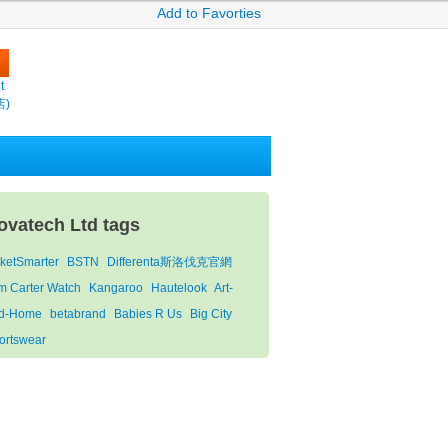
Add to Favorties
t
店)
ovatech Ltd tags
cketSmarter
BSTN
Differenta斯洛伐克官網
m Carter Watch
Kangaroo
Hautelook
Art-
d-Home
betabrand
Babies R Us
Big City
ortswear