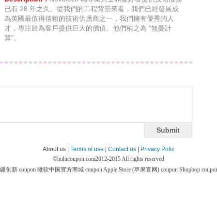
已有 28 年之久。從我們的工程背景來看，我們已經發展成
為英國最值得信賴的技術供應商之一，我們擁有優秀的人
才，專注於為客戶提供巨大的價值。他們稱之為 "無憂計
算"。
Submit
About us |
Terms of use
|
Contact us
|
Privacy Polic
©
hulucoupon.com
2012-2015 All rights reserved
疆创新 coupon
微软中国官方商城 coupon
Apple Store (苹果官网) coupon
Shopbop coupo